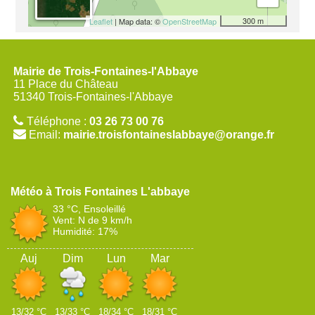
300 m
Leaflet
| Map data: ©
OpenStreetMap
Mairie de Trois-Fontaines-l'Abbaye
11 Place du Château
51340 Trois-Fontaines-l'Abbaye
Téléphone :
03 26 73 00 76
Email:
mairie.troisfontaineslabbaye@orange.fr
Trois Fontaines L'abbaye
33 °C, Ensoleillé
Vent: N de 9 km/h
Humidité: 17%
Auj
Dim
Lun
Mar
13/32 °C
13/33 °C
18/34 °C
18/31 °C