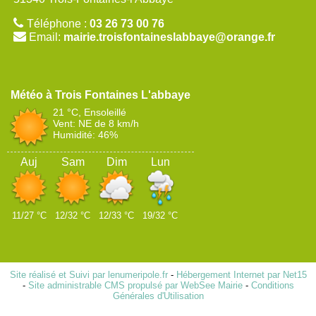
Téléphone :
03 26 73 00 76
Email:
mairie.troisfontaineslabbaye@orange.fr
Trois Fontaines L'abbaye
21 °C, Ensoleillé
Vent: NE de 8 km/h
Humidité: 46%
Auj
Sam
Dim
Lun
11/27 °C
12/32 °C
12/33 °C
19/32 °C
Site réalisé et Suivi par lenumeripole.fr
-
Hébergement Internet par Net15
-
Site administrable CMS propulsé par WebSee Mairie
-
Conditions
Générales d'Utilisation