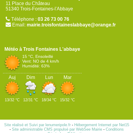
11 Place du Château
51340 Trois-Fontaines-l'Abbaye
Téléphone :
03 26 73 00 76
Email:
mairie.troisfontaineslabbaye@orange.fr
Trois Fontaines L'abbaye
15 °C, Ensoleillé
Vent: NO de 4 km/h
Humidité: 63%
Auj
Dim
Lun
Mar
13/32 °C
12/31 °C
18/34 °C
15/32 °C
Site réalisé et Suivi par lenumeripole.fr
-
Hébergement Internet par Net15
-
Site administrable CMS propulsé par WebSee Mairie
-
Conditions