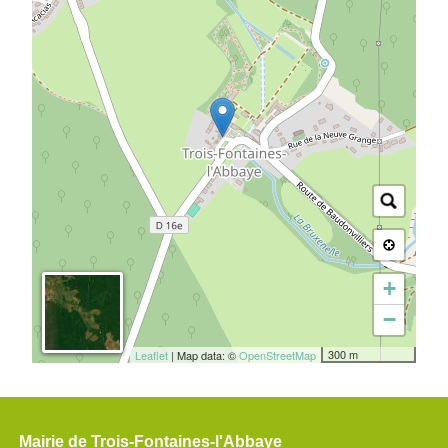
+
−
300 m
Leaflet
| Map data: ©
OpenStreetMap
Mairie de Trois-Fontaines-l'Abbaye