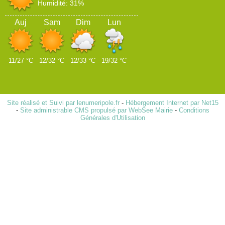
Humidité: 31%
Auj
Sam
Dim
Lun
11/27 °C
12/32 °C
12/33 °C
19/32 °C
Site réalisé et Suivi par lenumeripole.fr
-
Hébergement Internet par Net15
-
Site administrable CMS propulsé par WebSee Mairie
-
Conditions
Générales d'Utilisation