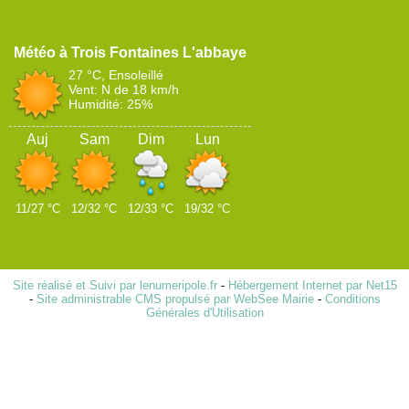
Trois Fontaines L'abbaye
27 °C, Ensoleillé
Vent: N de 18 km/h
Humidité: 25%
Auj
Sam
Dim
Lun
11/27 °C
12/32 °C
12/33 °C
19/32 °C
Site réalisé et Suivi par lenumeripole.fr
-
Hébergement Internet par Net15
-
Site administrable CMS propulsé par WebSee Mairie
-
Conditions
Générales d'Utilisation